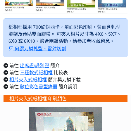
紙相框採用 700磅銅西卡，單面彩色印刷，背面含軋型
腳架及預貼雙面膠帶。 可夾入相片尺寸為 4X6、5X7、
6X8 或 8X10。適合團體活動，給參加者收藏留念。
何謂刀模軋型、雷射切割
前往
出席證/識別證
簡介
前往
三種款式紙相框
比較表
相片夾入式紙相框
簡介與刀模下載
前往
數位彩色書型錄冊
簡介說明
相片夾入式紙相框 印刷顏色