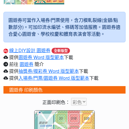
園遊券可當作入場券/門票使用，含刀模軋裂線(金額/點
數部分)。可加印流水編號、條碼等加值服務。園遊券適
合愛心園遊會、學校校慶和體育表演會等活動。
線上DIY設計 園遊券
全新版型
提供
園遊券 Word 版型範本
下載
前往
園遊券
簡介
提供
抽獎券/摸彩卷 Word 版型範本
下載
提供
入場券/門票/園遊券 Word 版型範本
下載
園遊券 印刷顏色
正面印刷色：