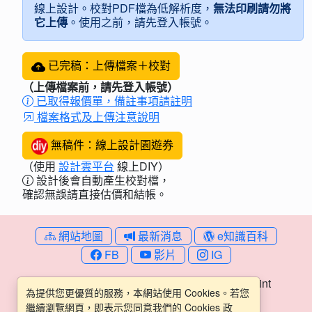
線上設計。校對PDF檔為低解析度，
無法印刷請勿將
它上傳
。使用之前，請先登入帳號。
已完稿：上傳檔案＋校對
（上傳檔案前，請先登入帳號）
已取得報價單，備註事項請註明
檔案格式及上傳注意說明
無稿件：線上設計園遊券
（使用
設計雲平台
線上DIY）
設計後會自動產生校對檔，
確認無誤請直接估價和結帳。
網站地圖
最新消息
e知識百科
FB
影片
IG
© 2007-2026
版權所有 文探資訊 • 易普印 ePrint
為提供您更優質的服務，本網站使用 Cookies。若您
繼續瀏覽網頁，即表示您同意我們的 Cookies 政