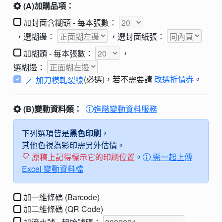
(A)加購品項：
加封面含糊頭
-
每本張數：
，
選糊邊：
，
選封面紙張：
加糊頭
-
每本張數：
，
選糊邊：
(必選)，若不需要請
改選折價券
。
加刀模軋裂線
(B)變動資料類：
進階變動資料服務
下列選項皆是
黑色印刷
，
其他色視為彩印需另外估價。
原稿上記得標示它的印刷位置
。
需一起上傳
Excel 變動資料檔
加一維條碼 (Barcode)
加二維條碼 (QR Code)