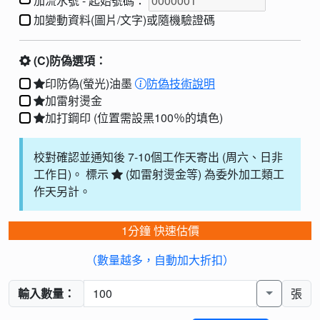
加流水號
-
起始號碼：
加變動資料(圖片/文字)或隨機驗證碼
(C)防偽選項：
印防偽(螢光)油墨
防偽技術說明
加雷射燙金
加打鋼印
(位置需設黑100％的填色)
校對確認並通知後 7-10個工作天寄出 (周六、日非
工作日)。 標示
(如雷射燙金等) 為委外加工類工
作天另計。
1分鐘 快速估價
（數量越多，自動加大折扣）
輸入數量：
張