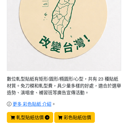
數位軋型貼紙有矩形/圓形/橢圓形/心型，共有 23 種貼紙
材質。免刀模和軋型費，具少量多樣的好處，適合於選舉
造勢、演唱會、補習班等廣告宣傳活動。
更多 彩色貼紙 介紹
。
軋型貼紙估價
彩色貼紙估價