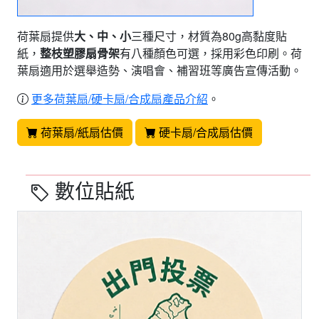
荷葉扇提供
大、中、小
三種尺寸，材質為80g高黏度貼
紙，
整枝塑膠扇骨架
有八種顏色可選，採用彩色印刷。荷
葉扇適用於選舉造勢、演唱會、補習班等廣告宣傳活動。
更多荷葉扇/硬卡扇/合成扇產品介紹
。
荷葉扇/紙扇估價
硬卡扇/合成扇估價
數位貼紙