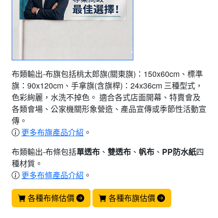
布類輸出-布旗包括桃太郎旗(關東旗)：150x60cm、標準
旗：90x120cm、手拿旗(含旗桿)：24x36cm 三種型式，
色彩絢麗，水洗不掉色。 適合各式店面開幕、特賣會及
各類會場、公家機關形象營造、產品宣傳或季節性活動宣
傳。
更多布旗產品介紹
。
布類輸出-布條包括
單透布
、
雙透布
、
帆布
、
PP防水紙
四
種材質。
更多布條產品介紹
。
各種布條估價
各種布旗估價