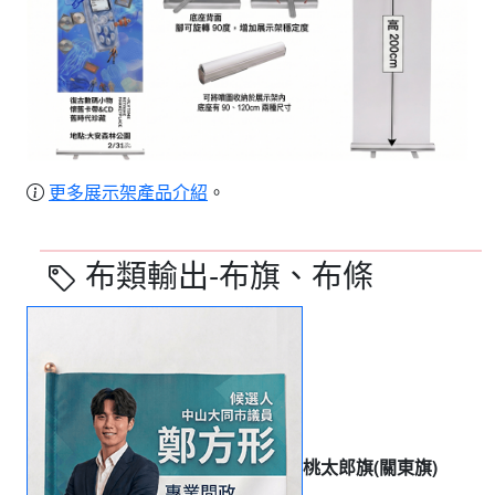
更多展示架產品介紹
。
布類輸出-布旗、布條
桃太郎旗(關東旗)